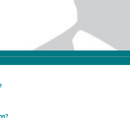
?
nn?