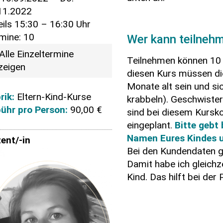
11.2022
eils 15:30 – 16:30 Uhr
mine: 10
Wer kann teilneh
Alle Einzeltermine
Teilnehmen können 10 K
zeigen
diesen Kurs müssen di
Monate alt sein und si
rik:
Eltern-Kind-Kurse
krabbeln). Geschwiste
ühr pro Person:
90,00 €
sind bei diesem Kursko
eingeplant.
Bitte gebt
Namen Eures Kindes 
ent/-in
Bei den Kundendaten ge
Damit habe ich gleich
Kind. Das hilft bei der