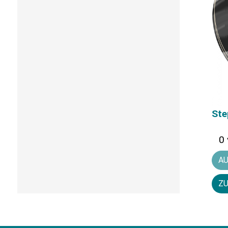
Ste
0 
A
ZU