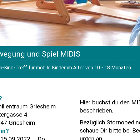
wegung und Spiel MIDIS
rn-Kind-Treff für mobile Kinder im Alter von 10 - 18 Monaten
?
Hier buchst du den MI
ilientraum Griesheim
beschrieben.
tergasse 4
Bezüglich Stornobedin
47 Griesheim
schaue Dir bitte bei B
nn?
unten an.
 15.09.2022 – Do.